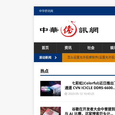
中华侨讯网
首页
资讯
社会
娱
怎么设置允许投屏软件(设置允许投
滚动新闻
怎么查找电脑已停用的软件(如何快
热点
怎么下载拼多多付款的软件(拼多多
七彩虹(Colorful)近日推出
视频美化软件美颜怎么开(如何在视
通道 CVN ICICLE DDR5-6600..
怎么做atp软件(远离ATP软件)
2023-05-12 10:43:25
怎么在音乐软件发歌曲(上传自己的
谷歌在开发者大会中曾提到
软件删除怎么找回数据图标(找回数
与 AI 比赛，这家搜索巨头计...