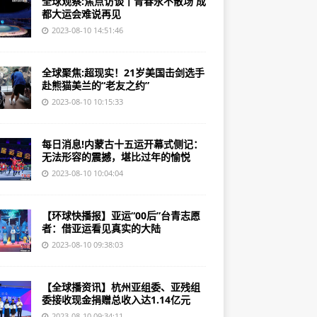
全球观察:焦点访谈丨青春永不散场 成
都大运会难说再见
2023-08-10 14:51:46
全球聚焦:超现实！21岁美国击剑选手
赴熊猫美兰的“老友之约”
2023-08-10 10:15:33
每日消息!内蒙古十五运开幕式侧记：
无法形容的震撼，堪比过年的愉悦
2023-08-10 10:04:04
【环球快播报】亚运“00后”台青志愿
者：借亚运看见真实的大陆
2023-08-10 09:38:03
【全球播资讯】杭州亚组委、亚残组
委接收现金捐赠总收入达1.14亿元
2023-08-10 09:34:11