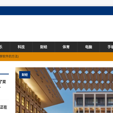
乐
科技
财经
体育
电脑
手
屏软件的方法)
速查找电脑已停用的软件)
付款的软件下载方式)
财经
了双
频美化软件中开启美颜功能)
.
音乐作品到音乐软件的步骤)
正在
据图标的软件删除方法)