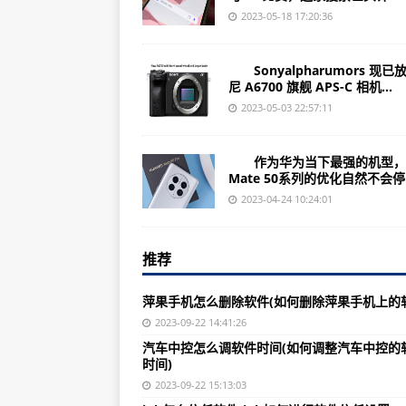
怎么卸载你上面的软件啊(如何卸载
2023-05-18 17:20:36
手机软件文件怎么更改(手机软件文
Sonyalpharumors 现已
怎么恢复误删掉的软件图标(简单教
尼 A6700 旗舰 APS-C 相机...
手机微信软件删除怎么找回(快速找
2023-05-03 22:57:11
店在炎热目的地的完美评分
怎么用手机打开导航软件(用手机打
作为华为当下最强的机型，
小米胎压监测软件怎么用(如何使用
我到达卡塔尔时，我从澳大利亚出发在云层中半天，有点茫然。首都
Mate 50系列的优化自然不会停，
我的沙漠雾散去，我意识到我在
怎么让软件自动安装(实现软件自动
2023-04-24 10:24:01
怎么下载pdsh软件(下载pdsh软件
推荐
战友交友软件怎么样(了解一下战友
怎么给电视连接投屏软件(电视连接
萍果手机怎么删除软件(如何删除萍果手机上的
软件多了电脑很卡怎么办(电脑卡顿
2023-09-22 14:41:26
汽车中控怎么调软件时间(如何调整汽车中控的
怎么删除乐视自带软件(乐视自带软
时间)
怎么打开软件里面的软件(打开软件
2023-09-22 15:13:03