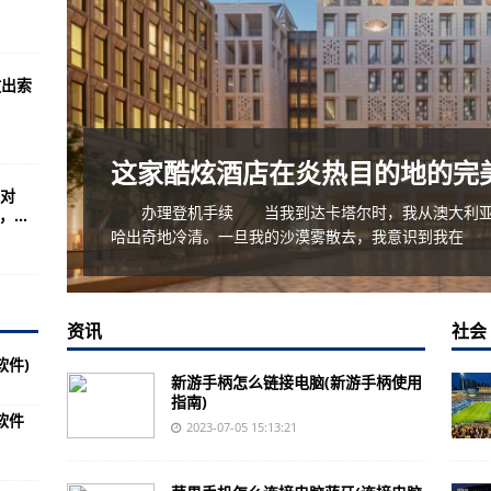
你上面的软件)
件修改方法)
放出索
你恢复误删掉的软件图标)
回被删除的手机微信软件)
这家酷炫酒店在炎热目的地的完
开导航软件的方法)
对
小米胎压监测软件)
多
办理登机手续 当我到达卡塔尔时，我从澳大利亚出
...
哈出奇地冷清。一旦我的沙漠雾散去，我意识到我在
安装的方法)
的方法)
交友软件)
资讯
社会
投屏软件的方法介绍)
软件)
新游手柄怎么链接电脑(新游手柄使用
的原因可能是软件太多了)
指南)
软件
件的删除方法)
2023-07-05 15:13:21
里的软件方法)