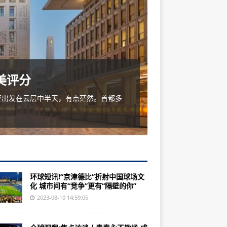
美评分
这家酷炫
发在云层中半天，有点茫然。首都多
办理登机手续 
哈出奇地冷清。一
环球短讯!“京津德比”折射中国球场文
化 城市间有“竞争”更有“隔壁的你”
2023-08-10 14:59:05