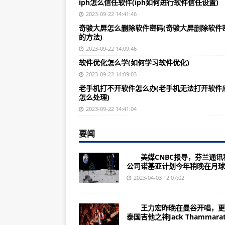
iph怎么信任软件(iph如何进行软件信任设置)
怎么拒绝软件读取信息(拒绝软件读
2023-09-22 14:41:46
怎么联系双汇软件公司(可以通过以
奇骏大屏怎么删除软件密码(奇骏大屏删除软件
的方法)
怎么看隐藏软件手机(如何检查手机
2023-09-22 14:09:46
智慧养老系统软件怎么收费(智慧养
软件优化怎么学(如何学习软件优化)
手机怎么修改软件中文版(修改手机
2023-09-22 14:09:03
老手机打不开软件怎么办(老手机无法打开软件
怎么导入发型软件(导入发型软件的
怎么处理)
软件做出来后怎么封装(如何对软件
2023-09-22 14:41:04
怎么免费加人软件(免费加人软件的
要闻
怎么在68软件加群(68软件加群方法
美媒CNBC报导，芬兰通讯
怎么找到软件的文件地址(找到软件
公司诺基亚计划今年稍晚在月球建
西安智高诚软件怎么样(西安智高诚
2023-04-03 12:07:02
怎么判断电脑安装迅雷软件(如何确
王力宏昨晚在曼谷开唱，更
软件怎么进单元测试的(有哪些需要
泰国吉他之神Jack Thammarat.