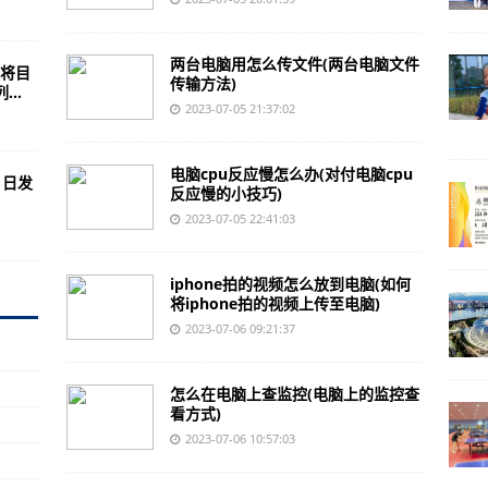
字体如何放大)
软件的使用方法)
两台电脑用怎么传文件(两台电脑文件
将目
频转换软件拉长视频时间)
传输方法)
..
2023-07-05 21:37:02
辑软件的好方法)
战争机器上下载视频软件)
电脑cpu反应慢怎么办(对付电脑cpu
 日发
果出众的视频处理软件)
反应慢的小技巧)
2023-07-05 22:41:03
推广软件的关键步骤)
索尼电视上使用字幕软件)
iphone拍的视频怎么放到电脑(如何
软件下载方法)
将iphone拍的视频上传至电脑)
2023-07-06 09:21:37
限制保存图片的方法)
装车载音乐软件)
怎么在电脑上查监控(电脑上的监控查
修改软件)
看方式)
2023-07-06 10:57:03
印视频)
软件的方法)