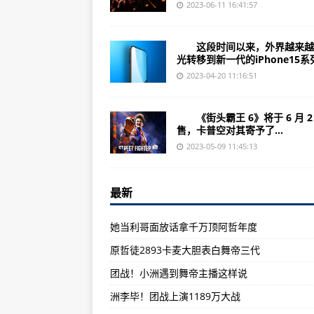
怎么使电脑软件字体变大(电脑软件
2023-06-11 16:41:57
视频剪辑怎么用软件制作(视频剪辑
这段时间以来，外界越来越
视频转换软件怎么拉长(如何使用视
光转移到新一代的iPhone15系列.
怎么免费获得剪辑软件(免费获得剪
2023-04-20 11:16:51
战争机器怎么下载视频软件(如何在
《街头霸王 6》将于 6 月 2
怎么把视频效果变好的软件(推荐效
售，卡普空对其寄予了...
怎么在论坛发帖推广软件(论坛发帖
2023-05-09 11:45:13
索尼电视怎么匹配字幕软件(如何在
最新
在智能电视怎么下载软件(智能电视
软件限制保存图片怎么办(解决软件
她当利哥面放话拿千万顶阿哲年度
荣放怎么装车载音乐软件(荣放如何
原哲徒2893卡麦大胆表白舞帝三代
设置里怎么修改软件(如何在设置里
团战！小洲遇到舞帝主播这样说
水印视频怎么去掉软件(如何去掉水
洲李毕！团战上演1189万大战
怎么在设置里允许软件(设置里允许