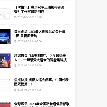
【时快讯】奥运冠军王濛被带走调
查？工作室最新回应
2023-08-10 09:15:28
每日观点:山西最大规模运动会开幕
“晋”显晋风晋韵
2023-08-09 14:06:06
环球热议:“3D照相馆”、乒乓球机器
人……一起感受大运会的智能黑科技
2023-08-09 13:58:59
焦点快报!成都大运会闭幕，中国代表
团双榜第一！
2023-08-09 13:44:05
全球短讯!2023年全国跆拳道俱乐部联