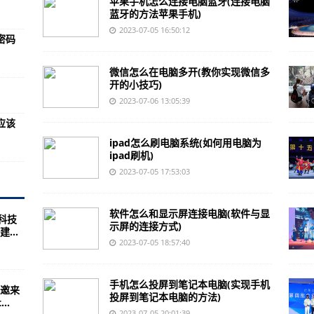
苹果手机怎么连接电脑蓝牙(连接电脑
取)
蓝牙的方法苹果手机)
下方式联系双汇软件公司)
2023-07-05 16:50:12
密码
是否存在隐藏软件)
微信怎么在电脑多开(教你实现微信多
老系统软件的收费方式)
开的小技巧)
软件的中文版方法)
2023-07-06 13:05:39
应该
步骤)
ipad怎么刷电脑系统(如何用电脑为
进行封装与保护)
ipad刷机)
使用方法)
2023-07-05 17:53:03
)
软件怎么和显示屏连接电脑(软件与显
科技
的文件地址)
示屏的连接方式)
...
2023-07-05 18:57:40
软件的表现如何)
定电脑上已经安装了迅雷软件)
手机怎么投屏到笔记本电脑(实现手机
邀来
准备的工具和方法)
投屏到笔记本电脑的方法)
..
2023-07-05 20:01:39