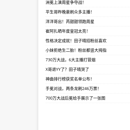
洲冕上演周星争夺战！
怎么自制狗头音效软件(自制狗头音
平生哥昨晚豪刷众多主播！
怎么关闭快手上的软件推荐(如何关
洋洋哥出！芮甜甜领跑周星
怎么找不到下载的办公软件(办公软
崔阿扎晒年度皇冠太亮！
性格决定成就！田子晴招粉丝喜欢
小妹拒绝生二胎！粉丝都竖大拇指
730万大战，6大主播打冒烟
X哥退YY了？田子晴哭了
神曲排行榜获奖名单公布！
手冕对战，两条龙刷246万票！
700万大战后冕给手展示了一张图